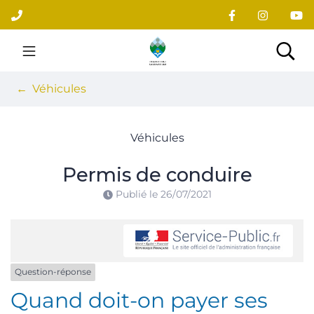
Gestion des traceurs
Aller
au
contenu
Site officiel du village
Rec
Véhicules
Véhicules
Permis de conduire
Publié le
26/07/2021
Question-réponse
Quand doit-on payer ses