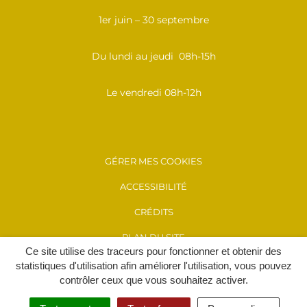
1er juin – 30 septembre
Du lundi au jeudi 08h-15h
Le vendredi 08h-12h
GÉRER MES COOKIES
ACCESSIBILITÉ
CRÉDITS
PLAN DU SITE
Ce site utilise des traceurs pour fonctionner et obtenir des
MENTIONS LÉGALES
statistiques d'utilisation afin améliorer l'utilisation, vous pouvez
contrôler ceux que vous souhaitez activer.
POLITIQUE DE CONFIDENTIALITÉ