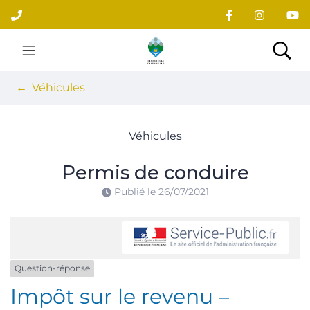
Gestion des traceurs
Aller
au
contenu
Site officiel du village
Rec
Véhicules
Véhicules
Permis de conduire
Publié le
26/07/2021
Question-réponse
Impôt sur le revenu –