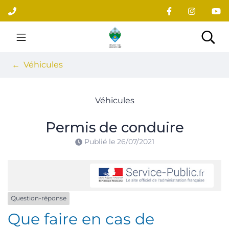
Gestion des traceurs
Aller
au
contenu
Site officiel du village
Rec
Véhicules
Véhicules
Permis de conduire
Publié le
26/07/2021
Question-réponse
Que faire en cas de