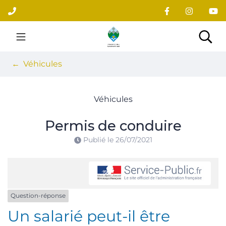
Gestion des traceurs
Aller
au
contenu
Site officiel du village
Rec
Véhicules
Véhicules
Permis de conduire
Publié le
26/07/2021
Question-réponse
Un salarié peut-il être