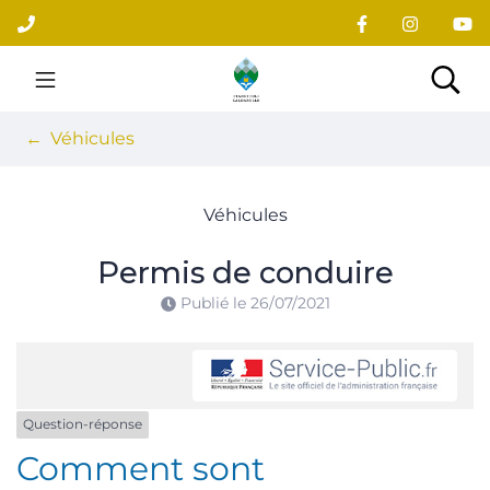
Gestion des traceurs
Aller
au
contenu
Site officiel du village
Rec
Véhicules
Véhicules
Permis de conduire
Publié le
26/07/2021
Question-réponse
Comment sont