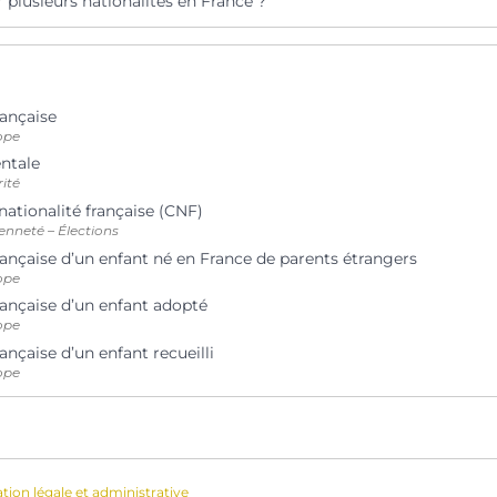
 plusieurs nationalités en France ?
rançaise
ope
entale
rité
 nationalité française (CNF)
enneté – Élections
rançaise d’un enfant né en France de parents étrangers
ope
rançaise d’un enfant adopté
ope
rançaise d’un enfant recueilli
ope
ation légale et administrative