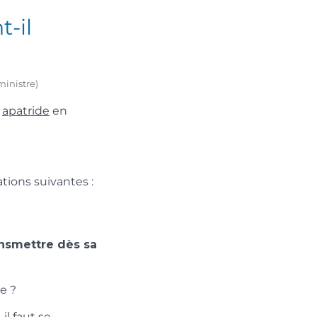
-il
ministre)
é
apatride
en
ations suivantes :
ansmettre dès sa
e ?
,
il faut se