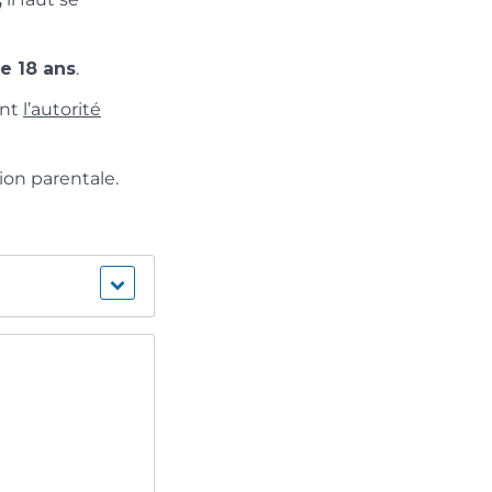
de 18 ans
.
ant
l’autorité
ion parentale.