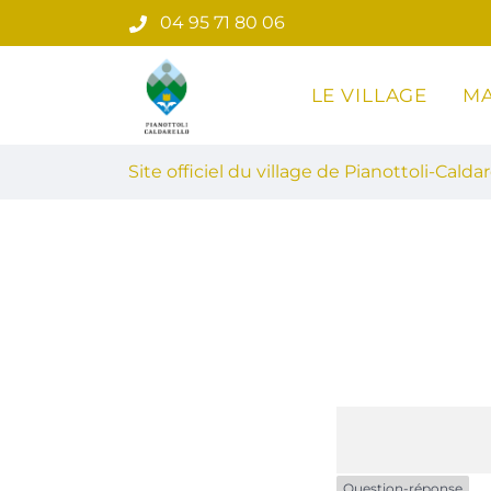
Gestion des traceurs
Aller
04 95 71 80 06
au
contenu
LE VILLAGE
MA
Site officiel du village de Pian
Site officiel du village de Pianottoli-Caldar
Question-réponse