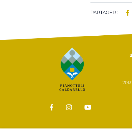
PARTAGER :
d
201