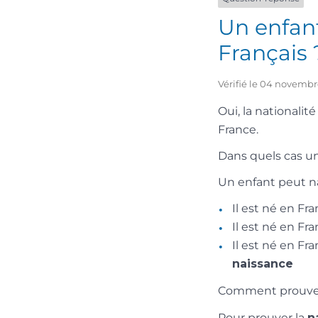
Un enfant
Français 
Vérifié le 04 novembr
Oui, la nationalit
France.
Dans quels cas un
Un enfant peut naî
Il est né en Fr
Il est né en Fr
Il est né en Fr
naissance
Comment prouver l
Pour prouver la
n