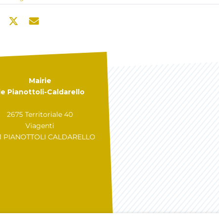
Mairie
e Pianottoli-Caldarello
2675 Territoriale 40
Viagenti
31 PIANOTTOLI CALDARELLO
GÉRER MES COOKIES
A