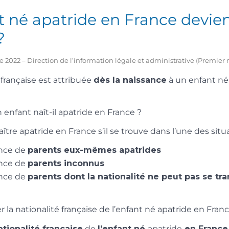
 né apatride en France devient
?
e 2022 – Direction de l’information légale et administrative (Premier 
é française est attribuée
dès la naissance
à un enfant n
 enfant naît-il apatride en France ?
tre apatride en France s’il se trouve dans l’une des situ
ance de
parents eux-mêmes apatrides
ance de
parents inconnus
ance de
parents dont la nationalité ne peut pas se tr
a nationalité française de l’enfant né apatride en Franc
ationalité française
de
l’enfant né
apatride
en France