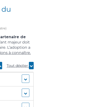
, du
stre)
partenaire de
fant majeur doit
ire. L’adoption a
ions à connaître.
Tout déplier