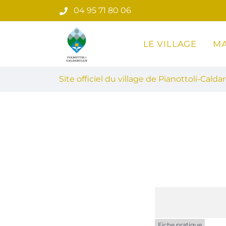
Gestion des traceurs
Aller
04 95 71 80 06
au
contenu
LE VILLAGE
MA
Site officiel du village de Pian
Site officiel du village de Pianottoli-Caldar
Fiche pratique