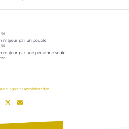
rité
n majeur par un couple
rité
n majeur par une personne seule
rité
ation légale et administrative