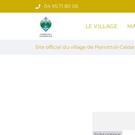
Gestion des traceurs
Aller
04 95 71 80 06
au
contenu
LE VILLAGE
MA
Site officiel du village de Pian
Site officiel du village de Pianottoli-Caldar
Fiche pratique