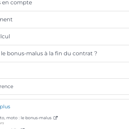
is en compte
ment
lcul
le bonus-malus à la fin du contrat ?
érence
 plus
to, moto : le bonus-malus
urs