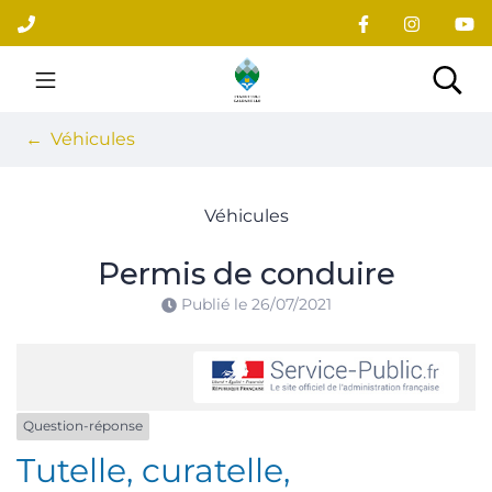
Gestion des traceurs
Aller
au
contenu
Site officiel du village
Rec
Véhicules
Véhicules
Permis de conduire
Publié le
26/07/2021
Question-réponse
Tutelle, curatelle,