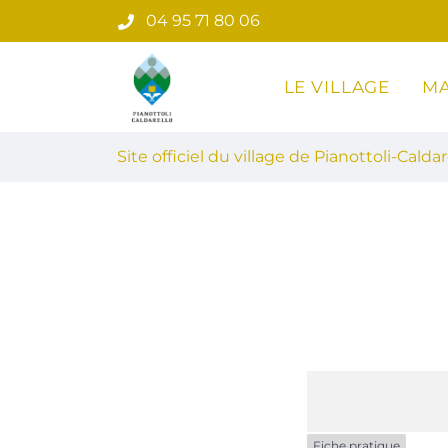
Gestion des traceurs
Aller
04 95 71 80 06
au
contenu
LE VILLAGE
MA
Site officiel du village de Pian
Site officiel du village de Pianottoli-Caldar
Fiche pratique