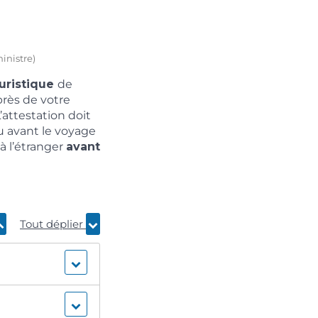
inistre)
ouristique
de
rès de votre
L’attestation doit
u avant le voyage
à l’étranger
avant
Tout déplier