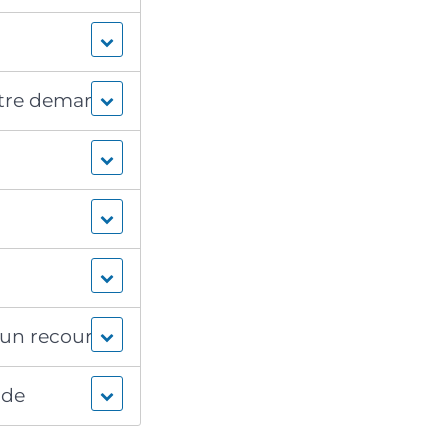
otre demande
e un recours
nde