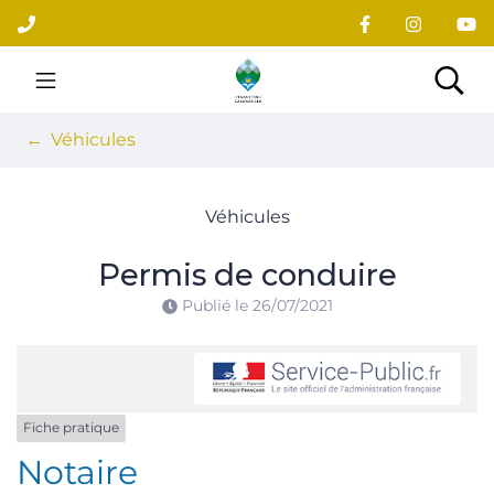
Gestion des traceurs
Aller
au
contenu
Site officiel du village
Rec
Véhicules
Véhicules
Permis de conduire
Publié le
26/07/2021
Fiche pratique
Notaire