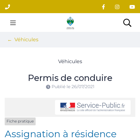
Gestion des traceurs
Aller
au
contenu
Site officiel du village
Rec
Véhicules
Véhicules
Permis de conduire
Publié le
26/07/2021
Fiche pratique
Assignation à résidence