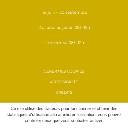
1er juin – 30 septembre
Du lundi au jeudi 08h-15h
Le vendredi 08h-12h
GÉRER MES COOKIES
ACCESSIBILITÉ
CRÉDITS
PLAN DU SITE
Ce site utilise des traceurs pour fonctionner et obtenir des
MENTIONS LÉGALES
statistiques d'utilisation afin améliorer l'utilisation, vous pouvez
contrôler ceux que vous souhaitez activer.
POLITIQUE DE CONFIDENTIALITÉ