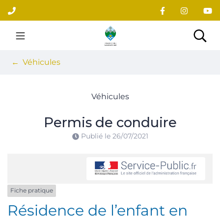
Gestion des traceurs
Aller
au
contenu
Site officiel du village
Rec
Véhicules
Véhicules
Permis de conduire
Publié le
26/07/2021
Fiche pratique
Résidence de l’enfant en