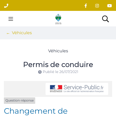
Gestion des traceurs
Aller
au
contenu
Site officiel du village
Rec
Véhicules
Véhicules
Permis de conduire
Publié le
26/07/2021
Question-réponse
Changement de