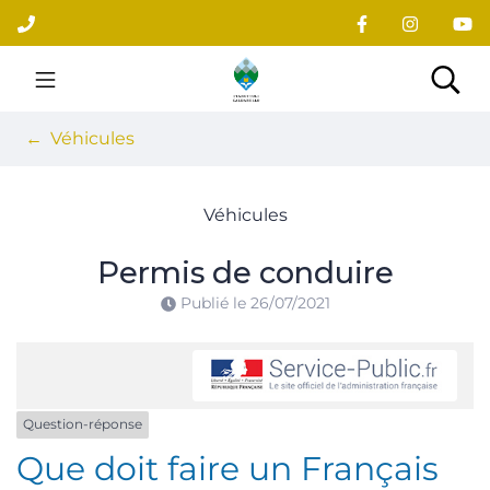
Gestion des traceurs
Aller
au
contenu
Site officiel du village
Rec
Véhicules
Véhicules
Permis de conduire
Publié le
26/07/2021
Question-réponse
Que doit faire un Français