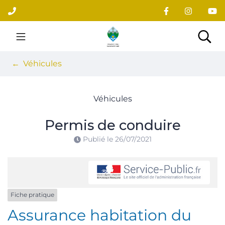
Gestion des traceurs
Aller
au
contenu
Site officiel du village
Rec
Véhicules
Véhicules
Permis de conduire
Publié le
26/07/2021
Fiche pratique
Assurance habitation du