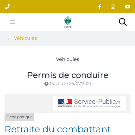
Gestion des traceurs
Aller
au
contenu
Site officiel du village
Rec
Véhicules
Véhicules
Permis de conduire
Publié le
26/07/2021
Fiche pratique
Retraite du combattant