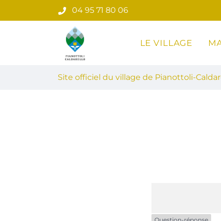
Gestion des traceurs
Aller
04 95 71 80 06
au
contenu
LE VILLAGE
MA
Site officiel du village de Pian
Site officiel du village de Pianottoli-Caldar
Question-réponse