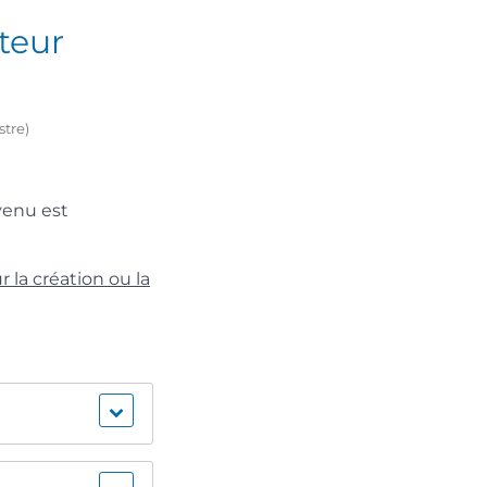
teur
stre)
evenu est
a création ou la