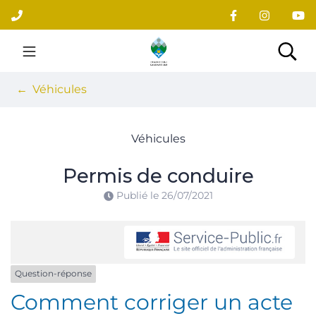
Gestion des traceurs
Aller
au
contenu
Site officiel du village
Rec
Véhicules
Véhicules
Permis de conduire
Publié le
26/07/2021
Question-réponse
Comment corriger un acte