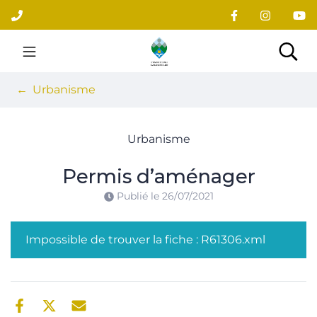
Gestion des traceurs
Aller
au
contenu
Site officiel du village
Rec
Urbanisme
Urbanisme
Permis d’aménager
Publié le
26/07/2021
Impossible de trouver la fiche : R61306.xml