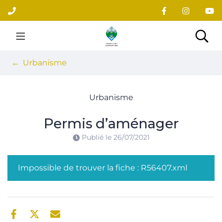
Gestion des traceurs
Aller
au
contenu
Site officiel du village
Rec
Urbanisme
Urbanisme
Permis d’aménager
Publié le
26/07/2021
Impossible de trouver la fiche : R56407.xml