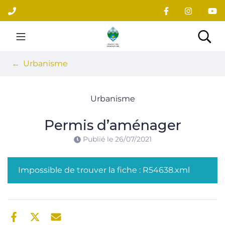
Gestion des traceurs
Aller
au
contenu
Site officiel du village
Rec
Urbanisme
Urbanisme
Permis d’aménager
Publié le
26/07/2021
Impossible de trouver la fiche : R54638.xml