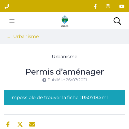
Gestion des traceurs
Aller
au
contenu
Site officiel du village
Rec
Urbanisme
Urbanisme
Permis d’aménager
Publié le
26/07/2021
Impossible de trouver la fiche : R50718.xml