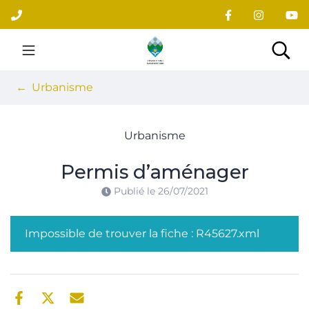
Gestion des traceurs
Aller
au
contenu
Site officiel du village
Rec
Urbanisme
Urbanisme
Permis d’aménager
Publié le
26/07/2021
Impossible de trouver la fiche : R45627.xml