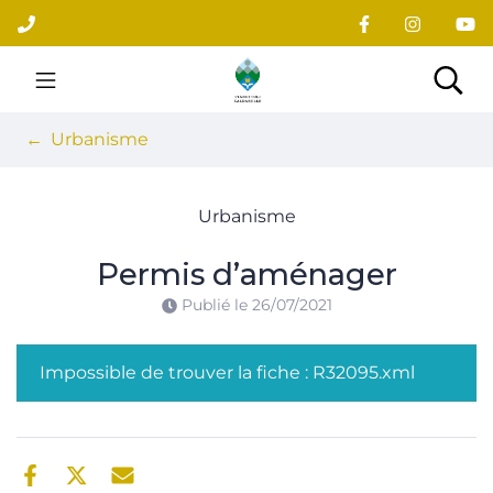
Gestion des traceurs
Aller
au
contenu
Site officiel du village
Rec
Urbanisme
Urbanisme
Permis d’aménager
Publié le
26/07/2021
Impossible de trouver la fiche : R32095.xml