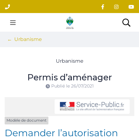
Gestion des traceurs
Aller
au
contenu
Site officiel du village
Rec
Urbanisme
Urbanisme
Permis d’aménager
Publié le
26/07/2021
Modèle de document
Demander l’autorisation