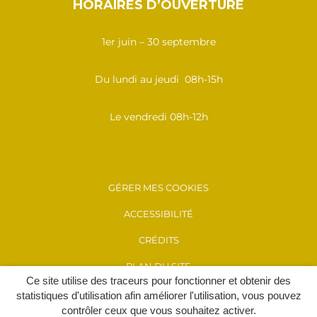
HORAIRES D’OUVERTURE
1er juin – 30 septembre
Du lundi au jeudi 08h-15h
Le vendredi 08h-12h
GÉRER MES COOKIES
ACCESSIBILITÉ
CRÉDITS
PLAN DU SITE
Ce site utilise des traceurs pour fonctionner et obtenir des
MENTIONS LÉGALES
statistiques d'utilisation afin améliorer l'utilisation, vous pouvez
contrôler ceux que vous souhaitez activer.