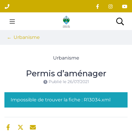
Gestion des traceurs
Aller
au
contenu
Site officiel du village
Rec
Urbanisme
Urbanisme
Permis d’aménager
Publié le
26/07/2021
Impossible de trouver la fiche : R13034.xml