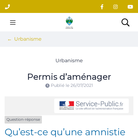
Gestion des traceurs
Aller
au
contenu
Site officiel du village
Rec
Urbanisme
Urbanisme
Permis d’aménager
Publié le
26/07/2021
Question-réponse
Qu’est-ce qu’une amnistie