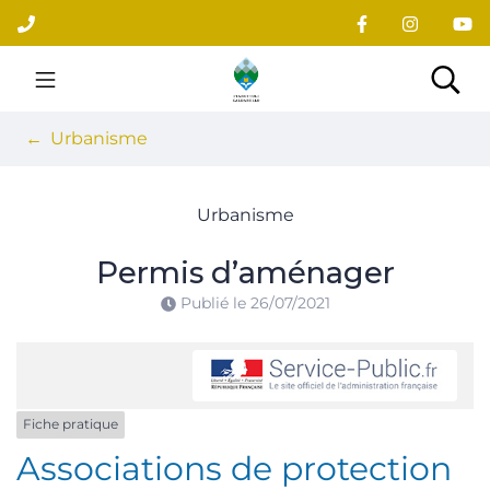
Gestion des traceurs
Aller
au
contenu
Site officiel du village
Rec
Urbanisme
Urbanisme
Permis d’aménager
Publié le
26/07/2021
Fiche pratique
Associations de protection