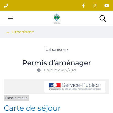
Gestion des traceurs
Aller
au
contenu
Site officiel du village
Rec
Urbanisme
Urbanisme
Permis d’aménager
Publié le
26/07/2021
Fiche pratique
Carte de séjour