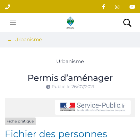
Gestion des traceurs
Aller
au
contenu
Site officiel du village
Rec
Urbanisme
Urbanisme
Permis d’aménager
Publié le
26/07/2021
Fiche pratique
Fichier des personnes