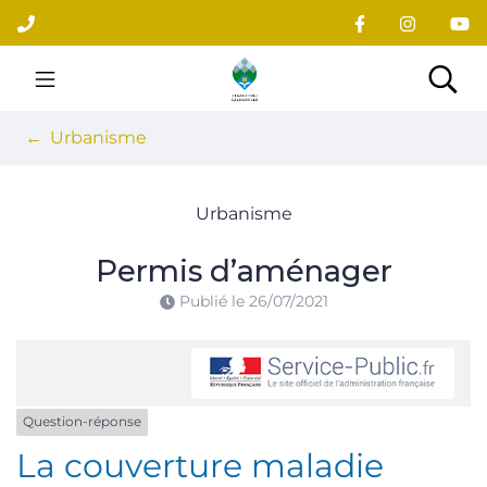
Gestion des traceurs
Aller
au
contenu
Site officiel du village
Rec
Urbanisme
Urbanisme
Permis d’aménager
Publié le
26/07/2021
Question-réponse
La couverture maladie