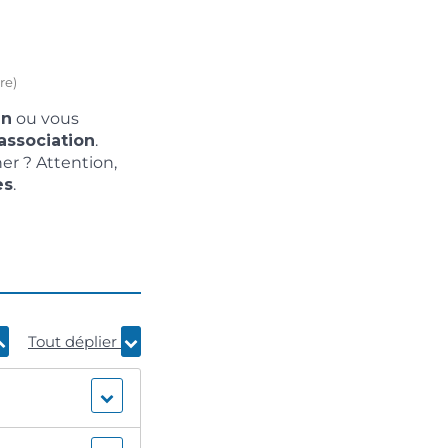
re)
un
ou vous
association
.
r ? Attention,
es
.
Tout déplier