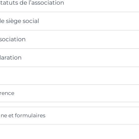
tatuts de l’association
e siège social
ssociation
laration
érence
gne et formulaires