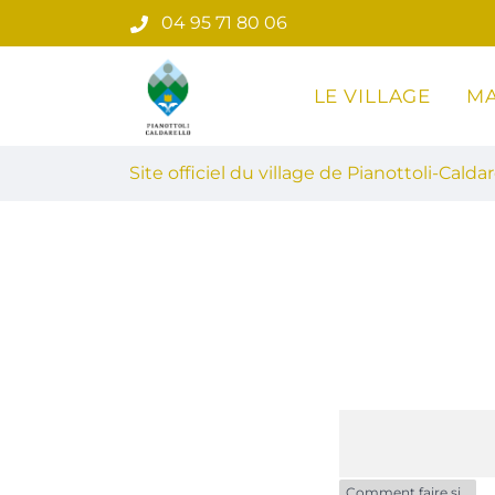
Gestion des traceurs
Aller
04 95 71 80 06
au
contenu
LE VILLAGE
MA
Site officiel du village de Pian
Site officiel du village de Pianottoli-Caldar
Comment faire si…