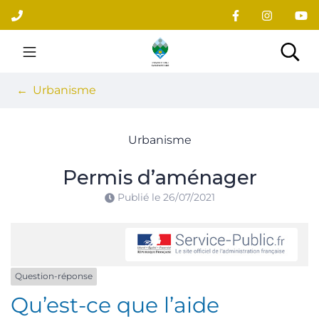
Gestion des traceurs
Aller
au
contenu
Site officiel du village
Rec
Urbanisme
Urbanisme
Permis d’aménager
Publié le
26/07/2021
Question-réponse
Qu’est-ce que l’aide