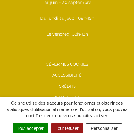
1er juin – 30 septembre
Du lundi au jeudi 08h-15h
Le vendredi 08h-12h
GÉRER MES COOKIES
ACCESSIBILITÉ
CRÉDITS
PLAN DU SITE
Ce site utilise des traceurs pour fonctionner et obtenir des
MENTIONS LÉGALES
statistiques d'utilisation afin améliorer l'utilisation, vous pouvez
contrôler ceux que vous souhaitez activer.
POLITIQUE DE CONFIDENTIALITÉ
Tout accepter
Tout refuser
Personnaliser