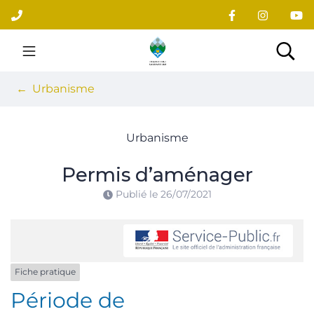
Gestion des traceurs
Aller
au
contenu
Site officiel du village
Rec
Urbanisme
Urbanisme
Permis d’aménager
Publié le
26/07/2021
Fiche pratique
Période de