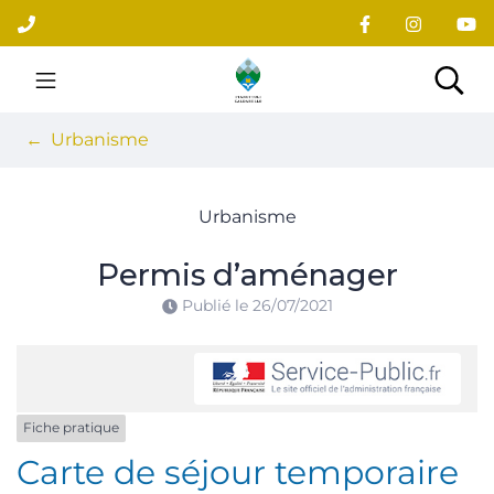
Gestion des traceurs
Aller
au
contenu
Site officiel du village
Rec
Urbanisme
Urbanisme
Permis d’aménager
Publié le
26/07/2021
Fiche pratique
Carte de séjour temporaire