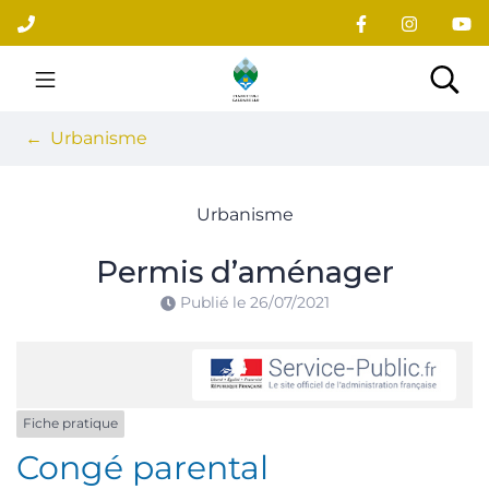
Gestion des traceurs
Aller
au
contenu
Site officiel du village
Rec
Urbanisme
Urbanisme
Permis d’aménager
Publié le
26/07/2021
Fiche pratique
Congé parental