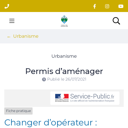
Gestion des traceurs
Aller
au
contenu
Site officiel du village
Rec
Urbanisme
Urbanisme
Permis d’aménager
Publié le
26/07/2021
Fiche pratique
Changer d’opérateur :