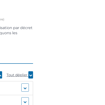
re)
lisation par décret
iquons les
Tout déplier