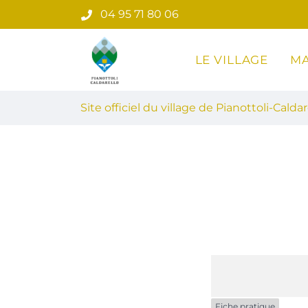
Gestion des traceurs
Aller
04 95 71 80 06
au
contenu
LE VILLAGE
MA
Site officiel du village de Pian
Site officiel du village de Pianottoli-Caldar
Fiche pratique