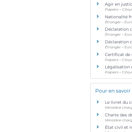
Agir en justi
Papiers – Citoy
Nationalité f
Étranger – Eur
Déclaration d
Étranger – Eur
Déclaration d
Étranger – Eur
Certificat de
Papiers – Citoy
Légalisation
Papiers – Citoy
Pour en savoir
Le livret du 
Ministère charg
Charte des dr
Ministère charg
État civil et 