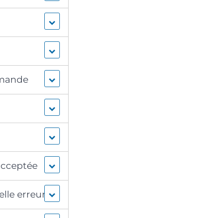
emande
 acceptée
elle erreur