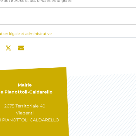
é de l’Europe et des affaires étrangères
ation légale et administrative
Mairie
e Pianottoli-Caldarello
2675 Territoriale 40
Viagenti
31 PIANOTTOLI CALDARELLO