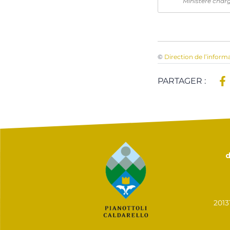
Ministère charg
©
Direction de l’inform
PARTAGER :
d
201