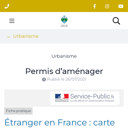
Gestion des traceurs
Aller
au
contenu
Site officiel du village
Rec
Urbanisme
Urbanisme
Permis d’aménager
Publié le
26/07/2021
Fiche pratique
Étranger en France : carte