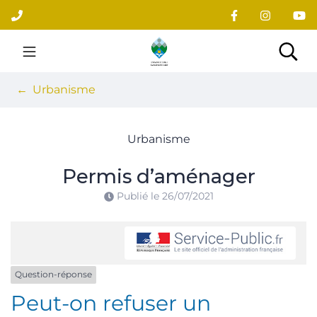
Gestion des traceurs
Aller
au
contenu
Site officiel du village
Rec
Urbanisme
Urbanisme
Permis d’aménager
Publié le
26/07/2021
Question-réponse
Peut-on refuser un