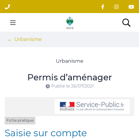
Gestion des traceurs
Aller
au
contenu
Site officiel du village
Rec
Urbanisme
Urbanisme
Permis d’aménager
Publié le
26/07/2021
Fiche pratique
Saisie sur compte