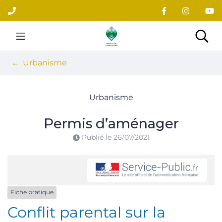
Gestion des traceurs
Aller
au
contenu
Site officiel du village
Rec
Urbanisme
Urbanisme
Permis d’aménager
Publié le
26/07/2021
Fiche pratique
Conflit parental sur la