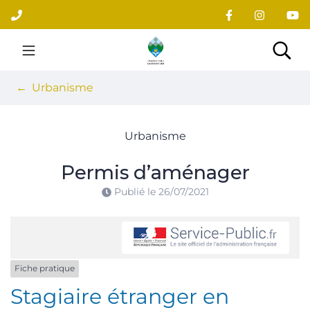
Gestion des traceurs
Aller
au
contenu
Site officiel du village
Rec
Urbanisme
Urbanisme
Permis d’aménager
Publié le
26/07/2021
Fiche pratique
Stagiaire étranger en