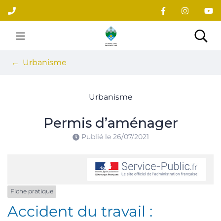
Gestion des traceurs
Aller
au
contenu
Site officiel du village
Rec
Urbanisme
Urbanisme
Permis d’aménager
Publié le
26/07/2021
Fiche pratique
Accident du travail :