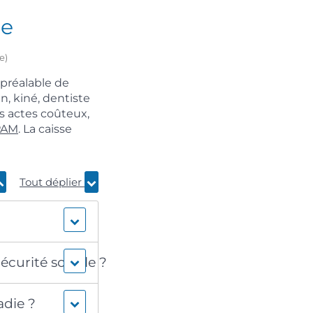
ie
e)
 préalable de
n, kiné, dentiste
s actes coûteux,
PAM
. La caisse
Tout déplier
?
écurité sociale ?
adie ?