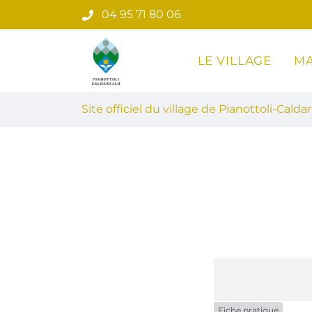
Gestion des traceurs
Aller
04 95 71 80 06
au
contenu
LE VILLAGE
MA
Site officiel du village de Pian
Site officiel du village de Pianottoli-Caldar
Fiche pratique