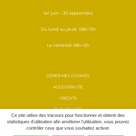
1er juin – 30 septembre
Du lundi au jeudi 08h-15h
Le vendredi 08h-12h
GÉRER MES COOKIES
ACCESSIBILITÉ
CRÉDITS
PLAN DU SITE
Ce site utilise des traceurs pour fonctionner et obtenir des
MENTIONS LÉGALES
statistiques d'utilisation afin améliorer l'utilisation, vous pouvez
contrôler ceux que vous souhaitez activer.
POLITIQUE DE CONFIDENTIALITÉ