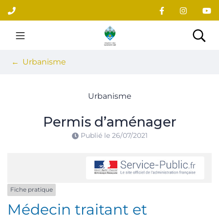
Gestion des traceurs
Aller
au
contenu
Site officiel du village
Rec
Urbanisme
Urbanisme
Permis d’aménager
Publié le
26/07/2021
Fiche pratique
Médecin traitant et