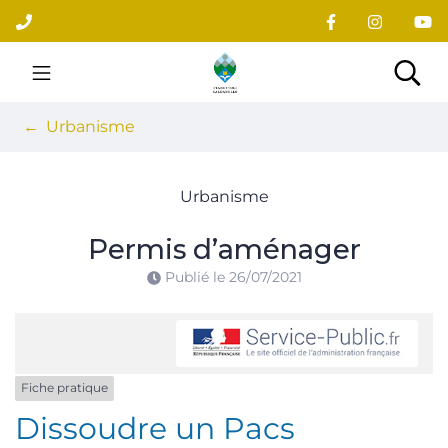
Gestion des traceurs
Aller
au
contenu
Site officiel du village
Rec
Urbanisme
Urbanisme
Permis d’aménager
Publié le
26/07/2021
Fiche pratique
Dissoudre un Pacs