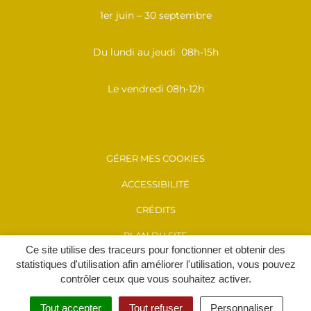
1er juin – 30 septembre
Du lundi au jeudi 08h-15h
Le vendredi 08h-12h
GÉRER MES COOKIES
ACCESSIBILITÉ
CRÉDITS
PLAN DU SITE
Ce site utilise des traceurs pour fonctionner et obtenir des
MENTIONS LÉGALES
statistiques d'utilisation afin améliorer l'utilisation, vous pouvez
contrôler ceux que vous souhaitez activer.
POLITIQUE DE CONFIDENTIALITÉ
Tout accepter
Tout refuser
Personnaliser