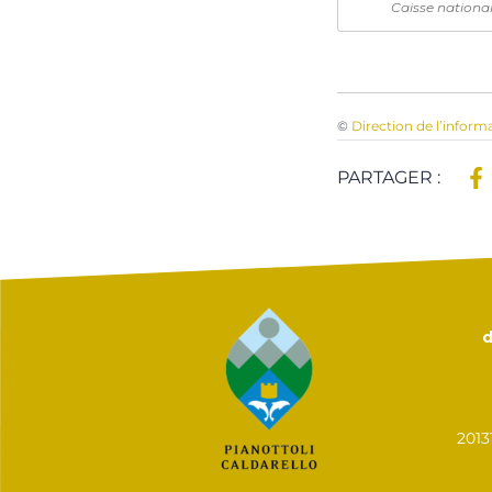
Caisse national
©
Direction de l’inform
PARTAGER :
d
201