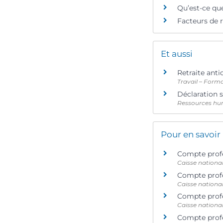
Qu’est-ce qu
Facteurs de r
Et aussi
Retraite anti
Travail – Form
Déclaration 
Ressources hu
Pour en savoir
Compte profe
Caisse national
Compte profes
Caisse national
Compte profes
Caisse national
Compte profe