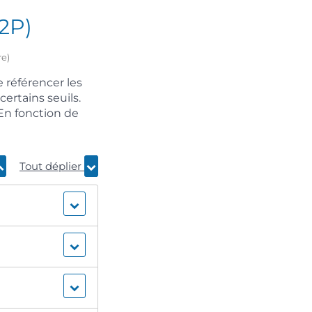
2P)
re)
 référencer les
certains seuils.
 En fonction de
Tout déplier