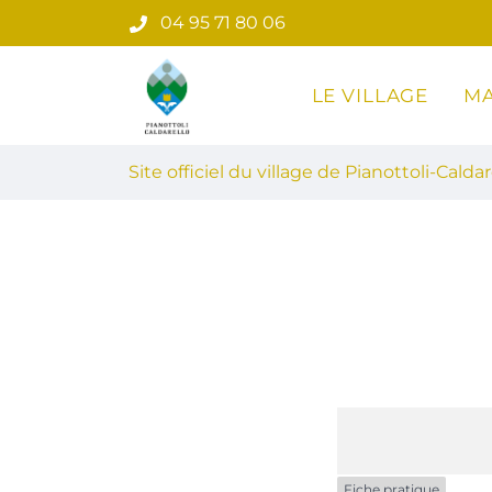
Gestion des traceurs
Aller
04 95 71 80 06
au
contenu
LE VILLAGE
MA
Site officiel du village de Pian
Site officiel du village de Pianottoli-Caldar
Fiche pratique