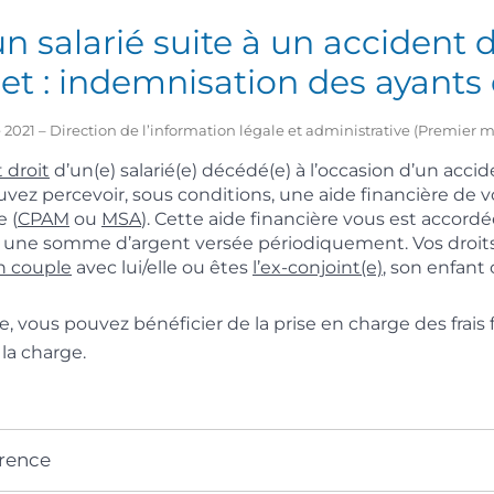
n salarié suite à un accident d
jet : indemnisation des ayants 
 2021 – Direction de l’information légale et administrative (Premier m
 droit
d’un(e) salarié(e) décédé(e) à l’occasion d’un accid
ouvez percevoir, sous conditions, une aide financière de
e (
CPAM
ou
MSA
). Cette aide financière vous est accord
re une somme d’argent versée périodiquement. Vos droits
en couple
avec lui/elle ou êtes
l’ex-conjoint(e)
, son enfant
e, vous pouvez bénéficier de la prise en charge des frais 
la charge.
érence