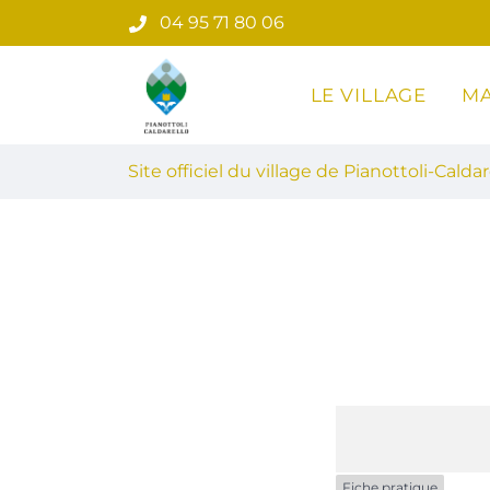
Gestion des traceurs
Aller
04 95 71 80 06
au
contenu
LE VILLAGE
MA
Site officiel du village de Pian
Site officiel du village de Pianottoli-Caldar
Fiche pratique