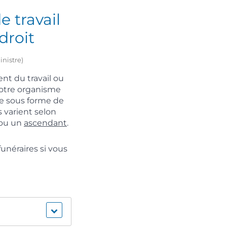
e travail
droit
inistre)
ent du travail ou
 votre organisme
ée sous forme de
 varient selon
 ou un
ascendant
.
funéraires si vous